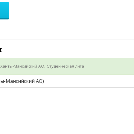
х
, Ханты-Мансийский АО, Студенческая лига
ты-Мансийский АО)