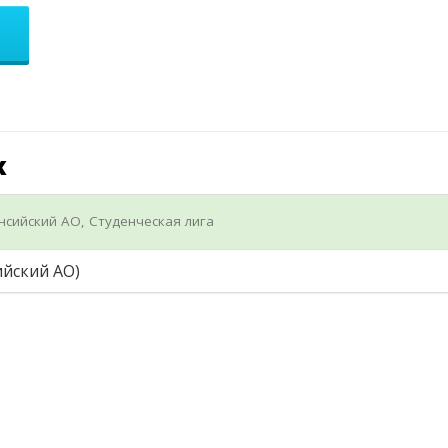
х
нсийский АО, Студенческая лига
ийский АО)